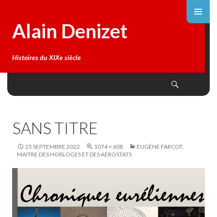
Alain Denizet
Histoires du XIXe siècle
Search
SKIP
TO
CONTENT
SANS TITRE
25 SEPTEMBRE 2022
1074 × 608
EUGÈNE FARCOT,
MAITRE DES HORLOGES ET DES AÉROSTATS