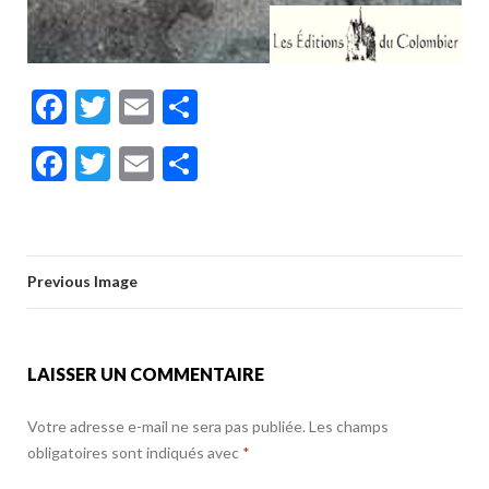
F
T
E
P
ac
w
m
ar
F
T
E
P
e
itt
ai
ta
ac
w
m
ar
b
er
l
g
e
itt
ai
ta
o
er
b
er
l
g
o
Previous Image
o
er
k
o
k
LAISSER UN COMMENTAIRE
Votre adresse e-mail ne sera pas publiée.
Les champs
obligatoires sont indiqués avec
*