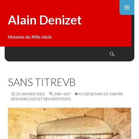
Alain Denizet
Histoires du XIXe siècle
Search
SKIP
TO
CONTENT
SANS TITREVB
22 JANVIER 2023
398 × 607
EUGÈNE FARCOT, MAITRE
DES HORLOGES ET DES AÉROSTATS