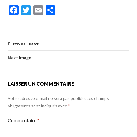
ac
w
m
ar
k
b
er
l
g
F
T
E
P
e
itt
ai
ta
o
er
ac
w
m
ar
b
er
l
g
o
e
itt
ai
ta
o
er
k
b
er
l
g
o
Previous Image
o
er
k
o
Next Image
k
LAISSER UN COMMENTAIRE
Votre adresse e-mail ne sera pas publiée.
Les champs
obligatoires sont indiqués avec
*
Commentaire
*