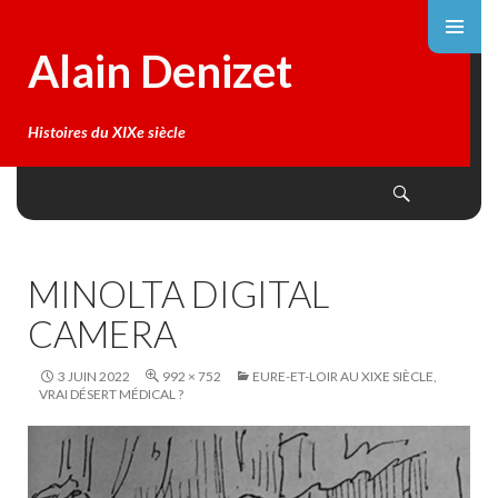
Alain Denizet
Histoires du XIXe siècle
Search
SKIP
TO
CONTENT
MINOLTA DIGITAL
CAMERA
3 JUIN 2022
992 × 752
EURE-ET-LOIR AU XIXE SIÈCLE,
VRAI DÉSERT MÉDICAL ?