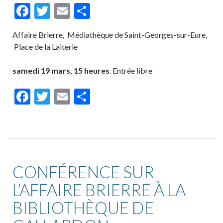
F
T
E
P
ac
w
m
ar
Affaire Brierre, Médiathèque de Saint-Georges-sur-Eure,
e
itt
ai
ta
Place de la Laiterie
b
er
l
g
o
er
samedi 19 mars, 15 heures
. Entrée libre
o
F
T
E
P
k
ac
w
m
ar
e
itt
ai
ta
b
er
l
g
o
er
CONFÉRENCE SUR
o
L’AFFAIRE BRIERRE À LA
k
BIBLIOTHÈQUE DE