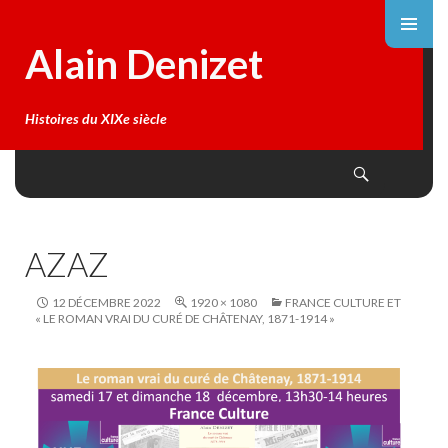
Alain Denizet
Histoires du XIXe siècle
Search
SKIP
TO
CONTENT
AZAZ
12 DÉCEMBRE 2022
1920 × 1080
FRANCE CULTURE ET
« LE ROMAN VRAI DU CURÉ DE CHÂTENAY, 1871-1914 »