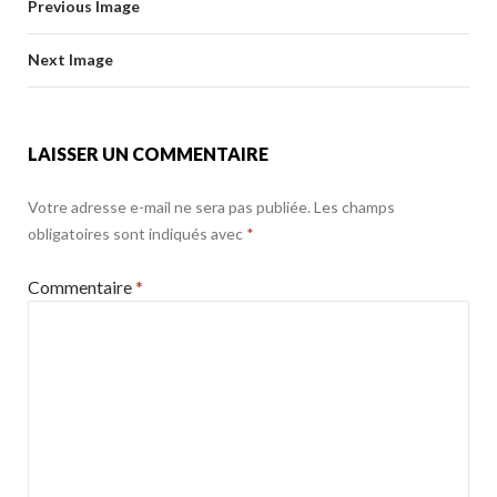
o
Previous Image
o
er
k
o
Next Image
k
LAISSER UN COMMENTAIRE
Votre adresse e-mail ne sera pas publiée.
Les champs
obligatoires sont indiqués avec
*
Commentaire
*