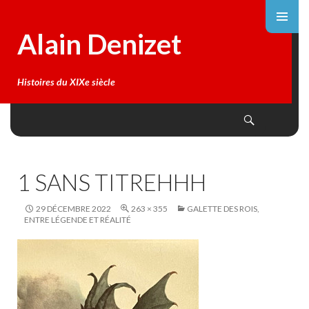
Alain Denizet
Histoires du XIXe siècle
Search
SKIP
TO
CONTENT
1 SANS TITREHHH
29 DÉCEMBRE 2022
263 × 355
GALETTE DES ROIS,
ENTRE LÉGENDE ET RÉALITÉ