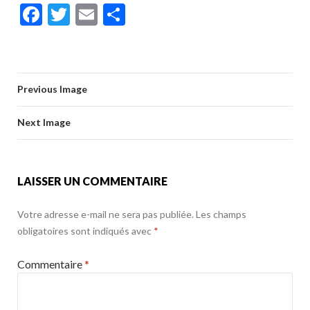
ac
w
m
ar
F
T
E
P
e
itt
ai
ta
ac
w
m
ar
b
er
l
g
e
itt
ai
ta
o
er
b
er
l
g
o
Previous Image
o
er
k
o
Next Image
k
LAISSER UN COMMENTAIRE
Votre adresse e-mail ne sera pas publiée.
Les champs
obligatoires sont indiqués avec
*
Commentaire
*