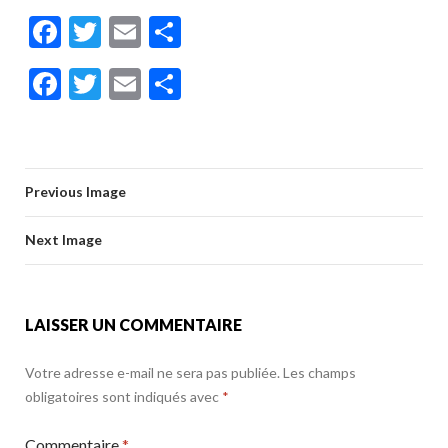
F
T
E
P
ac
w
m
ar
F
T
E
P
e
itt
ai
ta
ac
w
m
ar
b
er
l
g
e
itt
ai
ta
o
er
b
er
l
g
o
Previous Image
o
er
k
o
Next Image
k
LAISSER UN COMMENTAIRE
Votre adresse e-mail ne sera pas publiée.
Les champs
obligatoires sont indiqués avec
*
Commentaire
*