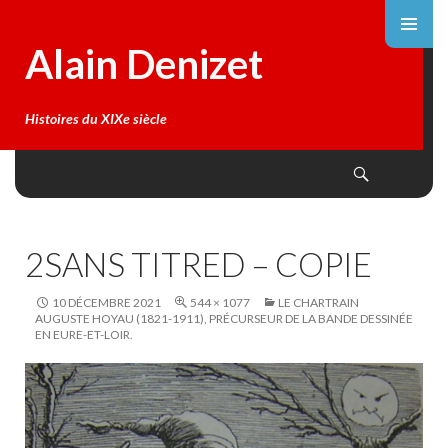
Alain Denizet
Histoires du XIXe siècle
Search
SKIP
TO
CONTENT
2SANS TITRED – COPIE
10 DÉCEMBRE 2021
544 × 1077
LE CHARTRAIN
AUGUSTE HOYAU (1821-1911), PRÉCURSEUR DE LA BANDE DESSINÉE
EN EURE-ET-LOIR.