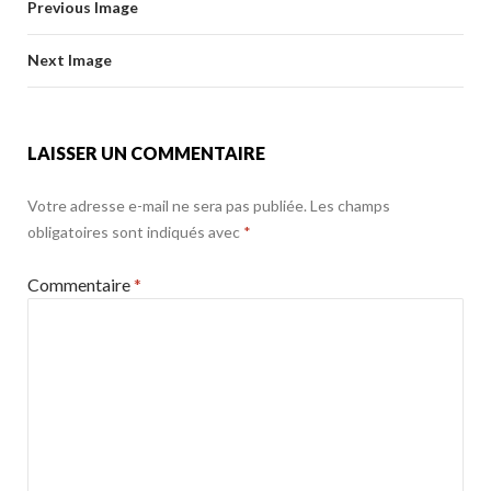
o
Previous Image
o
er
k
o
Next Image
k
LAISSER UN COMMENTAIRE
Votre adresse e-mail ne sera pas publiée.
Les champs
obligatoires sont indiqués avec
*
Commentaire
*