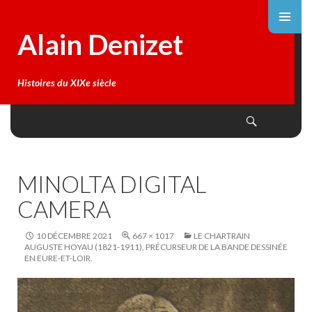
Alain Denizet
Histoires du XIXe siècle
Search
SKIP
TO
CONTENT
MINOLTA DIGITAL
CAMERA
10 DÉCEMBRE 2021
667 × 1017
LE CHARTRAIN
AUGUSTE HOYAU (1821-1911), PRÉCURSEUR DE LA BANDE DESSINÉE
EN EURE-ET-LOIR.