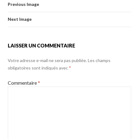
b
er
l
g
o
Previous Image
o
er
k
o
Next Image
k
LAISSER UN COMMENTAIRE
Votre adresse e-mail ne sera pas publiée.
Les champs
obligatoires sont indiqués avec
*
Commentaire
*