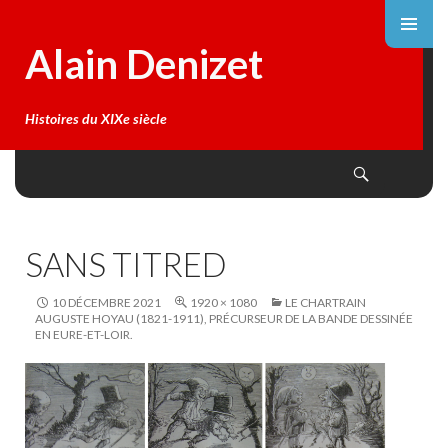
Alain Denizet
Histoires du XIXe siècle
Search
SKIP
TO
CONTENT
SANS TITRED
10 DÉCEMBRE 2021
1920 × 1080
LE CHARTRAIN
AUGUSTE HOYAU (1821-1911), PRÉCURSEUR DE LA BANDE DESSINÉE
EN EURE-ET-LOIR.