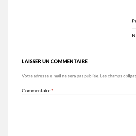
b
er
l
g
e
itt
ai
ta
o
er
b
er
l
g
o
P
o
er
k
o
N
k
LAISSER UN COMMENTAIRE
Votre adresse e-mail ne sera pas publiée.
Les champs obligat
Commentaire
*