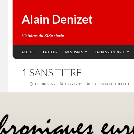
Alain Denizet
Histoires du XIXe siècle
SKIP TO CONTENT
Search
ACCUEIL
L’AUTEUR
MES LIVRES
LA PRESSE EN PARLE
1 SANS TITRE
17 JUIN 2022
1088 × 612
LE COMBAT DU DÉPUTÉ IS