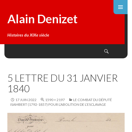
Alain Denizet
Histoires du XIXe siècle
Search
SKIP
TO
CONTENT
5 LETTRE DU 31 JANVIER
1840
17 JUIN 2022
1590 × 2197
LE COMBAT DU DÉPUTÉ
ISAMBERT (1792-1857) POUR L’ABOLITION DE L’ESCLAVAGE