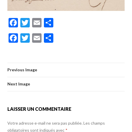
F
T
E
P
ac
w
m
ar
F
T
E
P
e
itt
ai
ta
ac
w
m
ar
b
er
l
g
e
itt
ai
ta
o
er
b
er
l
g
o
Previous Image
o
er
k
o
Next Image
k
LAISSER UN COMMENTAIRE
Votre adresse e-mail ne sera pas publiée.
Les champs
obligatoires sont indiqués avec
*