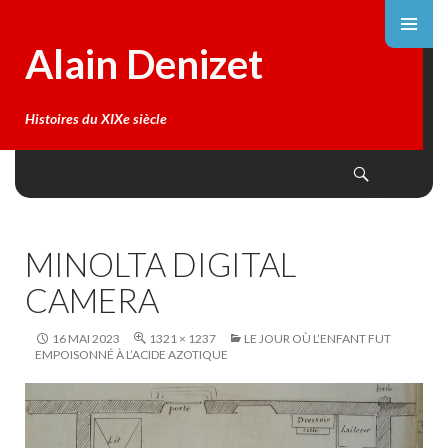
Alain Denizet
Histoires du XIXe siècle
Search
SKIP
TO
CONTENT
MINOLTA DIGITAL
CAMERA
16 MAI 2023
1321 × 1237
LE JOUR OÙ L’ENFANT FUT
EMPOISONNÉ À L’ACIDE AZOTIQUE