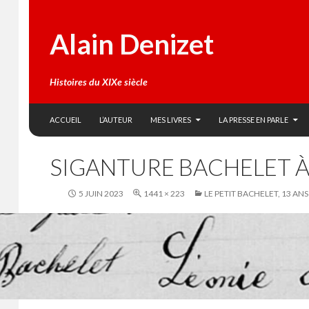
Alain Denizet
Histoires du XIXe siècle
SKIP TO CONTENT
Search
ACCUEIL
L’AUTEUR
MES LIVRES
LA PRESSE EN PARLE
SIGANTURE BACHELET 
5 JUIN 2023
1441 × 223
LE PETIT BACHELET, 13 ANS