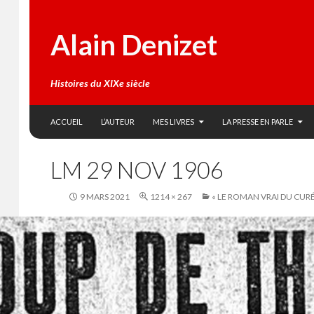
Alain Denizet
Histoires du XIXe siècle
SKIP TO CONTENT
Search
ACCUEIL
L’AUTEUR
MES LIVRES
LA PRESSE EN PARLE
LM 29 NOV 1906
9 MARS 2021
1214 × 267
« LE ROMAN VRAI DU CURÉ