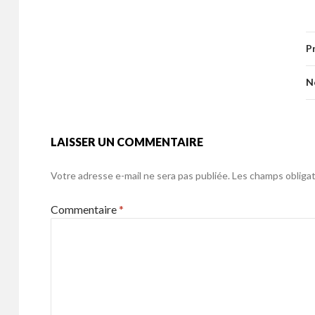
b
er
l
g
e
itt
ai
ta
o
er
b
er
l
g
o
P
o
er
k
o
N
k
LAISSER UN COMMENTAIRE
Votre adresse e-mail ne sera pas publiée.
Les champs obligat
Commentaire
*