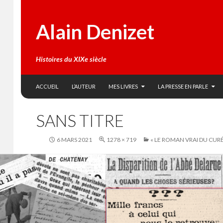
Alain Denizet
Histoires du XIXe siècle
SKIP TO CONTENT
Search
ACCUEIL
L’AUTEUR
MES LIVRES
LA PRESSE EN PARLE
SANS TITRE
6 MARS 2021
1278 × 719
« LE ROMAN VRAI DU CURÉ