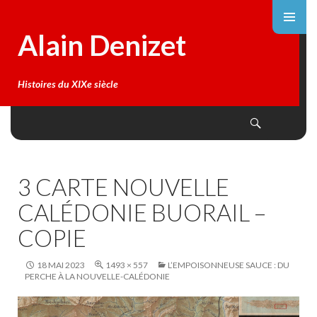
Alain Denizet
Histoires du XIXe siècle
Search
SKIP
TO
CONTENT
3 CARTE NOUVELLE
CALÉDONIE BUORAIL –
COPIE
18 MAI 2023
1493 × 557
L’EMPOISONNEUSE SAUCE : DU
PERCHE À LA NOUVELLE-CALÉDONIE