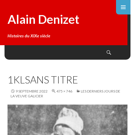
Alain Denizet
Histoires du XIXe siècle
Search
SKIP
TO
CONTENT
1KLSANS TITRE
9 SEPTEMBRE 2022
475 × 746
LES DERNIERS JOURS DE
LA VEUVE GALICIER