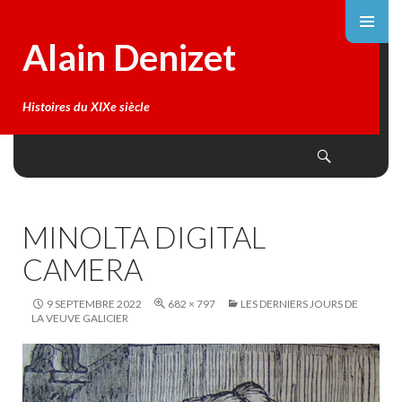
Alain Denizet
Histoires du XIXe siècle
Search
SKIP
TO
CONTENT
MINOLTA DIGITAL
CAMERA
9 SEPTEMBRE 2022
682 × 797
LES DERNIERS JOURS DE
LA VEUVE GALICIER