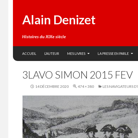
Alain Denizet
Histoires du XIXe siècle
SKIP TO CONTENT
Search
ACCUEIL
L’AUTEUR
MES LIVRES
LA PRESSE EN PARLE
3LAVO SIMON 2015 FEV
14 DÉCEMBRE 2020
474 × 380
LES NAVIGATEURS D’