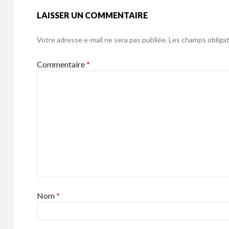
o
er
k
LAISSER UN COMMENTAIRE
o
k
Votre adresse e-mail ne sera pas publiée.
Les champs obligat
Commentaire
*
Nom
*