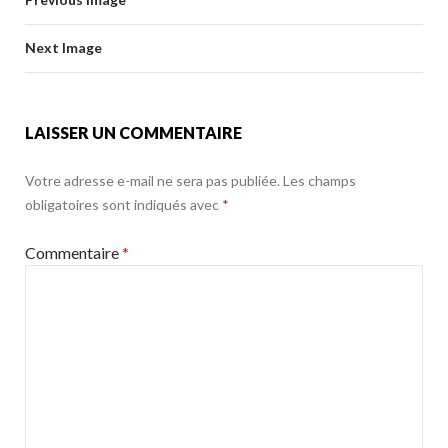
o
er
k
o
Next Image
k
LAISSER UN COMMENTAIRE
Votre adresse e-mail ne sera pas publiée.
Les champs
obligatoires sont indiqués avec
*
Commentaire
*