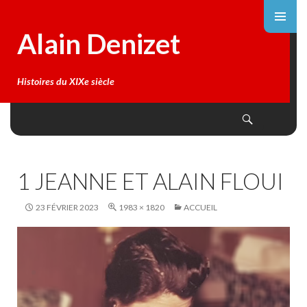
Alain Denizet
Histoires du XIXe siècle
Search
SKIP
TO
CONTENT
1 JEANNE ET ALAIN FLOUI
23 FÉVRIER 2023
1983 × 1820
ACCUEIL