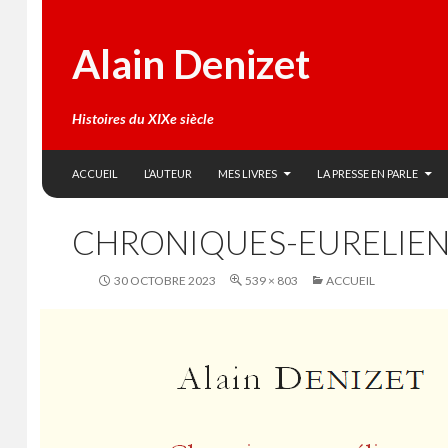
Alain Denizet
Histoires du XIXe siècle
SKIP TO CONTENT
Search
ACCUEIL
L’AUTEUR
MES LIVRES
LA PRESSE EN PARLE
CHRONIQUES-EURELIEN
30 OCTOBRE 2023
539 × 803
ACCUEIL