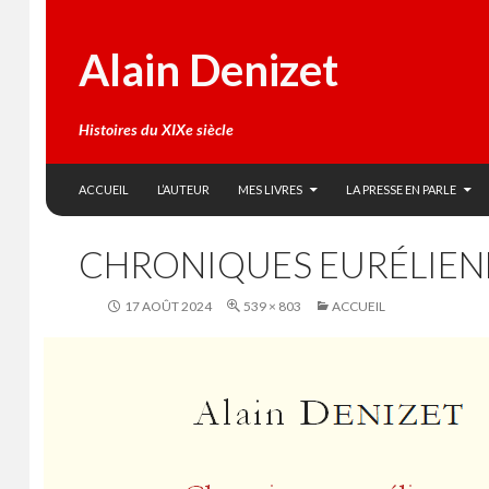
Alain Denizet
Histoires du XIXe siècle
SKIP TO CONTENT
Search
ACCUEIL
L’AUTEUR
MES LIVRES
LA PRESSE EN PARLE
CHRONIQUES EURÉLIEN
17 AOÛT 2024
539 × 803
ACCUEIL