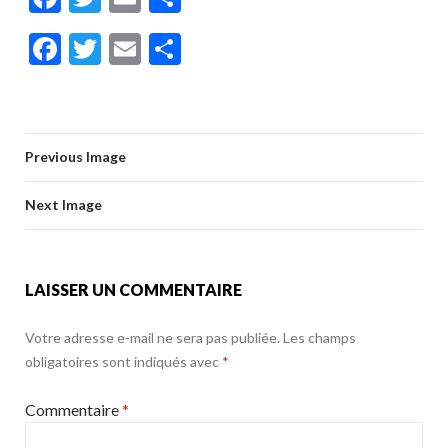
ac
w
m
ar
F
T
E
P
e
itt
ai
ta
ac
w
m
ar
b
er
l
g
e
itt
ai
ta
o
er
b
er
l
g
o
Previous Image
o
er
k
o
Next Image
k
LAISSER UN COMMENTAIRE
Votre adresse e-mail ne sera pas publiée.
Les champs
obligatoires sont indiqués avec
*
Commentaire
*