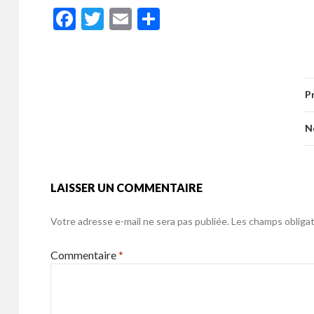
ac
w
m
ar
F
T
E
P
e
itt
ai
ta
ac
w
m
ar
b
er
l
g
e
itt
ai
ta
o
er
b
er
l
g
o
P
o
er
k
o
N
k
LAISSER UN COMMENTAIRE
Votre adresse e-mail ne sera pas publiée.
Les champs obligat
Commentaire
*