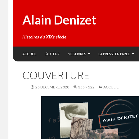
Alain Denizet
Histoires du XIXe siècle
SKIP TO CONTENT
Search
ACCUEIL
L’AUTEUR
MES LIVRES
LA PRESSE EN PARLE
COUVERTURE
25 DÉCEMBRE 2020
355 × 522
ACCUEIL