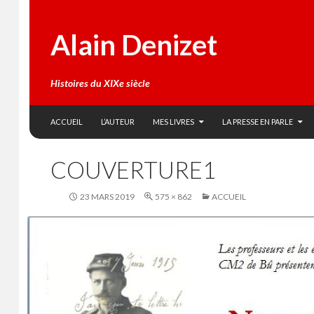
Alain Denizet
Histoires du XIXe siècle
SKIP TO CONTENT
Search
ACCUEIL
L’AUTEUR
MES LIVRES
LA PRESSE EN PARLE
COUVERTURE1
23 MARS 2019
575 × 862
ACCUEIL