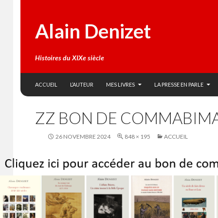
Alain Denizet
Histoires du XIXe siècle
SKIP TO CONTENT
Search
ACCUEIL
L’AUTEUR
MES LIVRES
LA PRESSE EN PARLE
ZZ BON DE COMMABIM
26 NOVEMBRE 2024
848 × 195
ACCUEIL