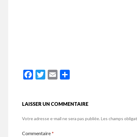
o
k
F
T
E
P
ac
w
m
ar
e
itt
ai
ta
b
er
l
g
LAISSER UN COMMENTAIRE
o
er
Votre adresse e-mail ne sera pas publiée.
Les champs obligat
o
k
Commentaire
*