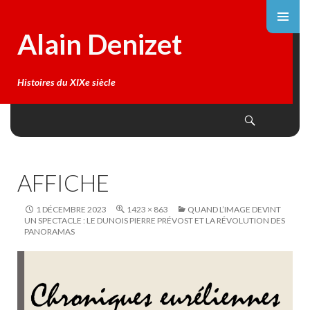
Alain Denizet
Histoires du XIXe siècle
Search
SKIP
TO
CONTENT
AFFICHE
1 DÉCEMBRE 2023
1423 × 863
QUAND L’IMAGE DEVINT
UN SPECTACLE : LE DUNOIS PIERRE PRÉVOST ET LA RÉVOLUTION DES
PANORAMAS