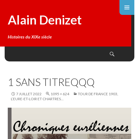
Alain Denizet
Histoires du XIXe siècle
Search
SKIP
TO
CONTENT
1 SANS TITREQQQ
7 JUILLET 2022
1095 × 624
TOUR DE FRANCE 1903,
L’EURE-ET-LOIR ET CHARTRES…