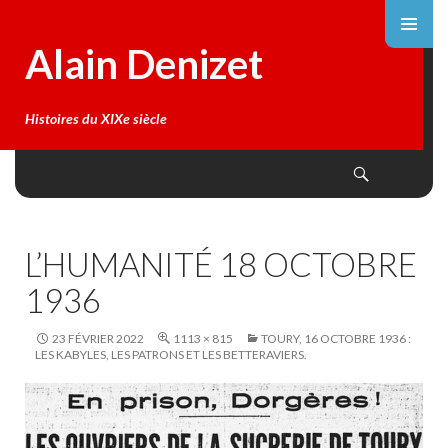
Alain Denizet
Histoires du XIXe siècle
Search
SKIP
TO
CONTENT
L’HUMANITÉ 18 OCTOBRE
1936
23 FÉVRIER 2022
1113 × 815
TOURY, 16 OCTOBRE 1936 :
LES KABYLES, LES PATRONS ET LES BETTERAVIERS.