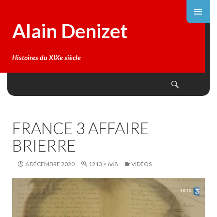
Alain Denizet
Histoires du XIXe siècle
Search
SKIP
TO
CONTENT
FRANCE 3 AFFAIRE
BRIERRE
6 DÉCEMBRE 2020
1213 × 668
VIDÉOS