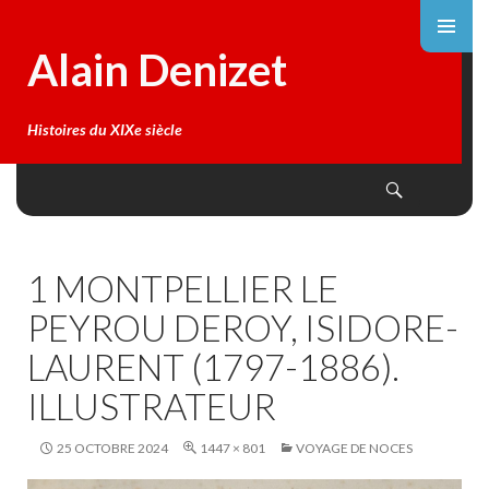
Alain Denizet
Histoires du XIXe siècle
Search
SKIP
TO
CONTENT
1 MONTPELLIER LE
PEYROU DEROY, ISIDORE-
LAURENT (1797-1886).
ILLUSTRATEUR
25 OCTOBRE 2024
1447 × 801
VOYAGE DE NOCES