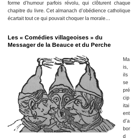
forme d’humour parfois révolu, qui clôturent chaque
chapitre du livre. Cet almanach d’obédience catholique
écartait tout ce qui pouvait choquer la morale…
Les « Comédies villageoises » du
Messager de la Beauce et du Perche
Ma
is,
ils
se
pré
cip
itai
ent
d’a
bor
d