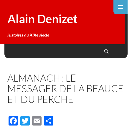
Alain Denizet
Histoires du XIXe siècle
Search
SKIP
TO
CONTENT
ALMANACH : LE
MESSAGER DE LA BEAUCE
ET DU PERCHE
F
T
E
P
ac
w
m
ar