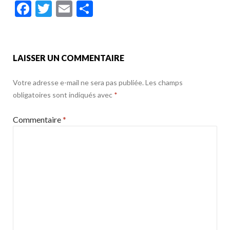
F
T
E
P
ac
w
m
ar
e
itt
ai
ta
b
er
l
g
LAISSER UN COMMENTAIRE
o
er
Votre adresse e-mail ne sera pas publiée.
Les champs
o
obligatoires sont indiqués avec
*
k
Commentaire
*