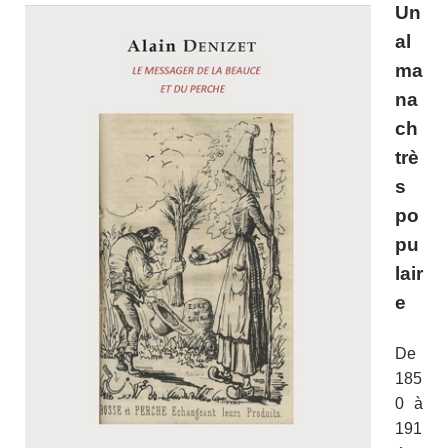
Un
e
itt
ai
ta
al
b
er
l
g
ma
o
er
na
o
ch
k
trè
s
po
pu
lair
e
De
185
0 à
191