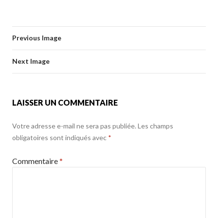
ac
w
m
ar
b
er
l
g
e
itt
ai
ta
o
er
b
er
l
g
o
Previous Image
o
er
k
o
Next Image
k
LAISSER UN COMMENTAIRE
Votre adresse e-mail ne sera pas publiée.
Les champs
obligatoires sont indiqués avec
*
Commentaire
*