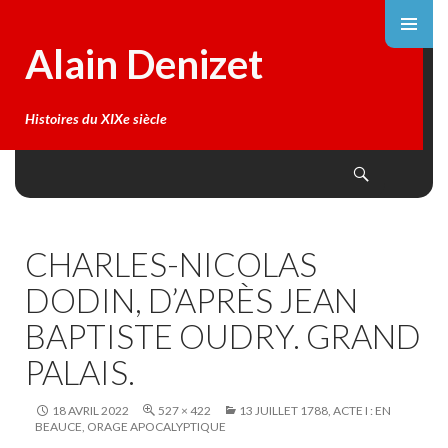
Alain Denizet
Histoires du XIXe siècle
Search
SKIP
TO
CONTENT
CHARLES-NICOLAS
DODIN, D’APRÈS JEAN
BAPTISTE OUDRY. GRAND
PALAIS.
18 AVRIL 2022
527 × 422
13 JUILLET 1788, ACTE I : EN
BEAUCE, ORAGE APOCALYPTIQUE