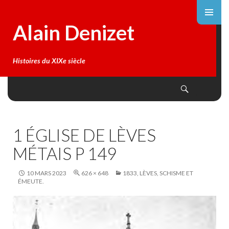
Alain Denizet
Histoires du XIXe siècle
Search
SKIP
TO
CONTENT
1 ÉGLISE DE LÈVES
MÉTAIS P 149
10 MARS 2023
626 × 648
1833, LÈVES, SCHISME ET
ÉMEUTE.