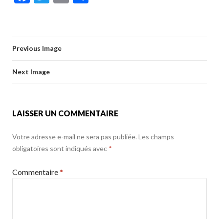
e
itt
ai
ta
ac
w
m
ar
b
er
l
g
e
itt
ai
ta
o
er
b
er
l
g
o
Previous Image
o
er
k
o
Next Image
k
LAISSER UN COMMENTAIRE
Votre adresse e-mail ne sera pas publiée.
Les champs
obligatoires sont indiqués avec
*
Commentaire
*