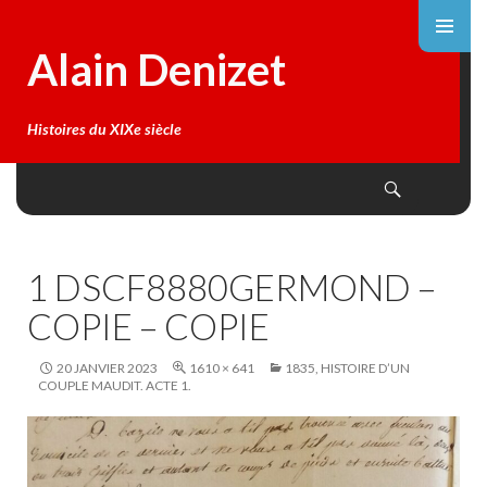
Alain Denizet
Histoires du XIXe siècle
Search
SKIP
TO
CONTENT
1 DSCF8880GERMOND –
COPIE – COPIE
20 JANVIER 2023
1610 × 641
1835, HISTOIRE D’UN
COUPLE MAUDIT. ACTE 1.