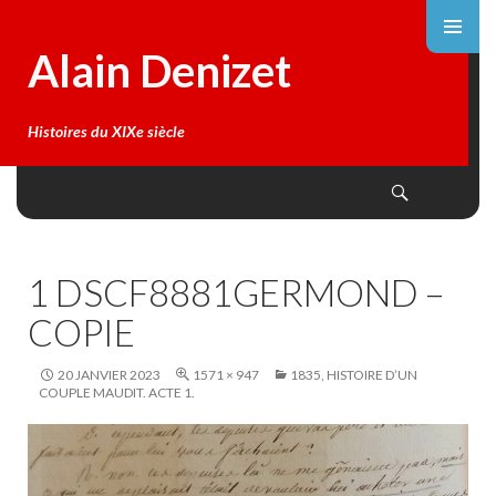
Alain Denizet
Histoires du XIXe siècle
Search
SKIP
TO
CONTENT
1 DSCF8881GERMOND –
COPIE
20 JANVIER 2023
1571 × 947
1835, HISTOIRE D’UN
COUPLE MAUDIT. ACTE 1.