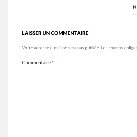
k
o
N
k
LAISSER UN COMMENTAIRE
Votre adresse e-mail ne sera pas publiée.
Les champs obligat
Commentaire
*