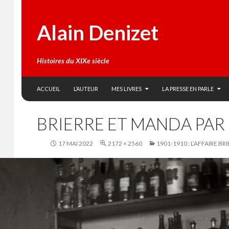
Alain Denizet
Histoires du XIXe siècle
SKIP TO CONTENT
Search
ACCUEIL
L’AUTEUR
MES LIVRES
LA PRESSE EN PARLE
BRIERRE ET MANDA PAR L
17 MAI 2022
2172 × 2560
1901-1910 : L’AFFAIRE B