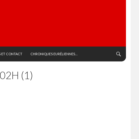
 ET CONTACT
CHRONIQUES EURÉLIENNES…
02H (1)