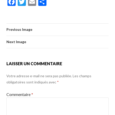
F
T
E
P
e
itt
ai
ta
o
er
ac
w
m
ar
b
er
l
g
o
e
itt
ai
ta
o
er
k
b
er
l
g
o
Previous Image
o
er
k
o
Next Image
k
LAISSER UN COMMENTAIRE
Votre adresse e-mail ne sera pas publiée.
Les champs
obligatoires sont indiqués avec
*
Commentaire
*