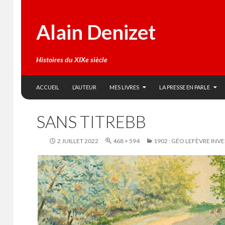
Alain Denizet
Histoires du XIXe siècle
SKIP TO CONTENT
Search
ACCUEIL
L’AUTEUR
MES LIVRES
LA PRESSE EN PARLE
SANS TITREBB
2 JUILLET 2022
468 × 594
1902 : GÉO LEFÈVRE INV