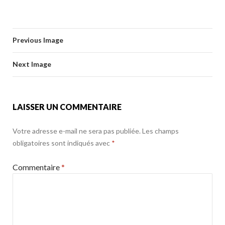
ac
w
m
ar
b
er
l
g
e
itt
ai
ta
o
er
b
er
l
g
o
Previous Image
o
er
k
o
Next Image
k
LAISSER UN COMMENTAIRE
Votre adresse e-mail ne sera pas publiée.
Les champs
obligatoires sont indiqués avec
*
Commentaire
*