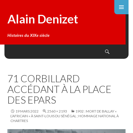
Alain Denizet
Histoires du XIXe siècle
Search
SKIP
TO
CONTENT
71 CORBILLARD
ACCÉDANT À LA PLACE
DES EPARS
19 MARS 2022
2560 × 2193
1902 : MORT DE BALLAY «
L’AFRICAIN » À SAINT-LOUIS DU SÉNÉGAL ; HOMMAGE NATIONAL À
CHARTRES