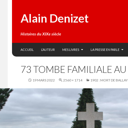
Alain Denizet
Histoires du XIXe siècle
SKIP TO CONTENT
Search
ACCUEIL
L’AUTEUR
MES LIVRES
LA PRESSE EN PARLE
73 TOMBE FAMILIALE A
19 MARS 2022
2560 × 1714
1902 : MORT DE BALLAY