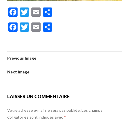
F
T
E
P
ac
w
m
ar
F
T
E
P
e
itt
ai
ta
ac
w
m
ar
b
er
l
g
e
itt
ai
ta
o
er
b
er
l
g
o
Previous Image
o
er
k
o
Next Image
k
LAISSER UN COMMENTAIRE
Votre adresse e-mail ne sera pas publiée.
Les champs
obligatoires sont indiqués avec
*