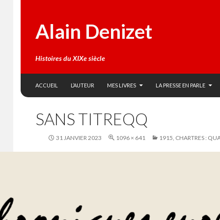
Alain Denizet
Histoires du XIXe siècle
SKIP TO CONTENT
Search
ACCUEIL
L’AUTEUR
MES LIVRES
LA PRESSE EN PARLE
SANS TITREQQ
31 JANVIER 2023
1096 × 641
1915, CHARTRES : QU