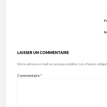
ac
w
m
ar
b
er
l
g
e
itt
ai
ta
o
er
b
er
l
g
o
P
o
er
k
o
N
k
LAISSER UN COMMENTAIRE
Votre adresse e-mail ne sera pas publiée.
Les champs obligat
Commentaire
*