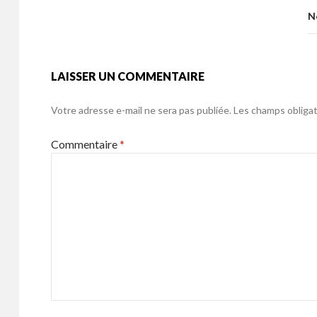
k
o
N
k
LAISSER UN COMMENTAIRE
Votre adresse e-mail ne sera pas publiée.
Les champs obligat
Commentaire
*