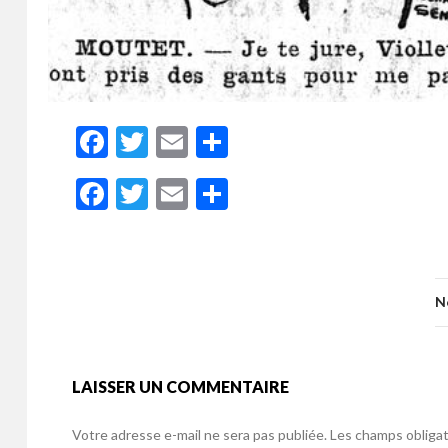
F
T
E
P
ac
w
m
ar
F
T
E
P
e
itt
ai
ta
ac
w
m
ar
b
er
l
g
e
itt
ai
ta
o
er
b
er
l
g
o
N
o
er
k
o
k
LAISSER UN COMMENTAIRE
Votre adresse e-mail ne sera pas publiée.
Les champs obligat