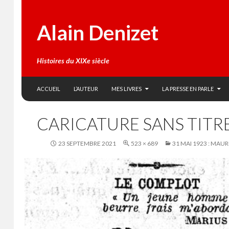
Alain Denizet
Histoires du XIXe siècle
SKIP TO CONTENT
Search
ACCUEIL
L’AUTEUR
MES LIVRES
LA PRESSE EN PARLE
CARICATURE SANS TITR
23 SEPTEMBRE 2021
523 × 689
31 MAI 1923 : MAUR