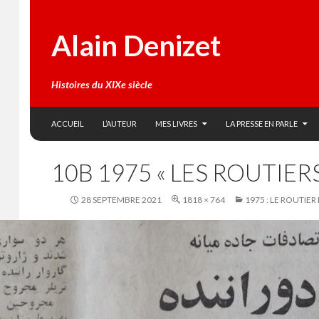
Alain Denizet
Histoires du XIXe siècle
SKIP TO CONTENT
Search
ACCUEIL
L’AUTEUR
MES LIVRES
LA PRESSE EN PARLE
10B 1975 « LES ROUTIE
28 SEPTEMBRE 2021
1818 × 764
1975 : LE ROUTIER