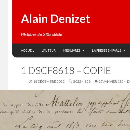
Alain Denizet
Histoires du XIXe siècle
SKIP TO CONTENT
Search
ACCUEIL
L’AUTEUR
MES LIVRES
LA PRESSE EN PARLE
1 DSCF8618 – COPIE
16 DÉCEMBRE 2022
2022 × 859
27 JANVIER 1854. 